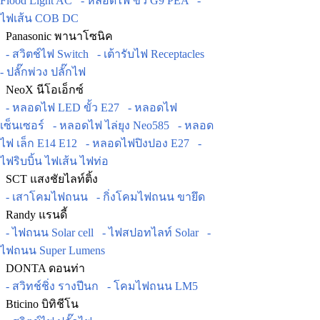
Flood Light AC
- หลอดไฟ ขั้ว G9 PEA
-
ไฟเส้น COB DC
Panasonic พานาโซนิค
- สวิตช์ไฟ Switch
- เต้ารับไฟ Receptacles
- ปลั๊กพ่วง ปลั๊กไฟ
NeoX นีโอเอ็กซ์
- หลอดไฟ LED ขั้ว E27
- หลอดไฟ
เซ็นเซอร์
- หลอดไฟ ไล่ยุง Neo585
- หลอด
ไฟ เล็ก E14 E12
- หลอดไฟปิงปอง E27
-
ไฟริบบิ้น ไฟเส้น ไฟท่อ
SCT แสงชัยไลท์ติ้ง
- เสาโคมไฟถนน
- กิ่งโคมไฟถนน ขายึด
Randy แรนดี้
- ไฟถนน Solar cell
- ไฟสปอทไลท์ Solar
-
ไฟถนน Super Lumens
DONTA ดอนท่า
- สวิทช์ชิ่ง รางปีนก
- โคมไฟถนน LM5
Bticino บิทิชีโน