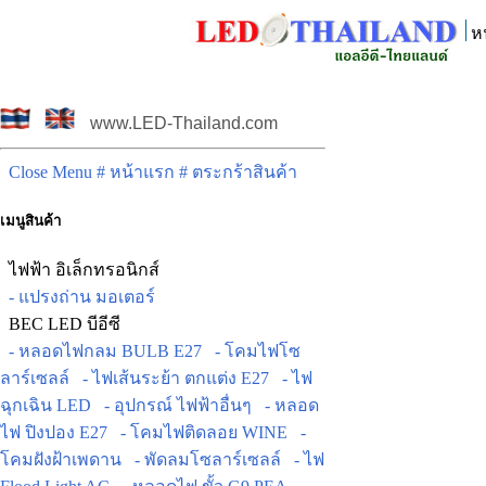
ห
www.LED-Thailand.com
Close Menu
# หน้าแรก
# ตระกร้าสินค้า
เมนูสินค้า
ไฟฟ้า อิเล็กทรอนิกส์
- แปรงถ่าน มอเตอร์
BEC LED บีอีซี
- หลอดไฟกลม BULB E27
- โคมไฟโซ
ลาร์เซลล์
- ไฟเส้นระย้า ตกแต่ง E27
- ไฟ
ฉุกเฉิน LED
- อุปกรณ์ ไฟฟ้าอื่นๆ
- หลอด
ไฟ ปิงปอง E27
- โคมไฟติดลอย WINE
-
โคมฝังฝ้าเพดาน
- พัดลมโซลาร์เซลล์
- ไฟ