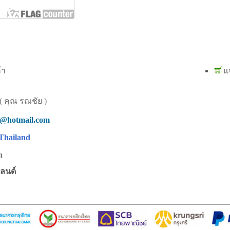
้า
แ
 คุณ รณชัย )
d@hotmail.com
Thailand
n
แลนด์